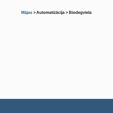
Mājas
> Automatizācija >
Biodegviela
Biodegviela
Mūsu klients kopš 2010. gada ražo drošas,
kompaktas, ekoloģiski tīras un augstas kvalitātes
koksnes granulas ar augstu siltumspēju…